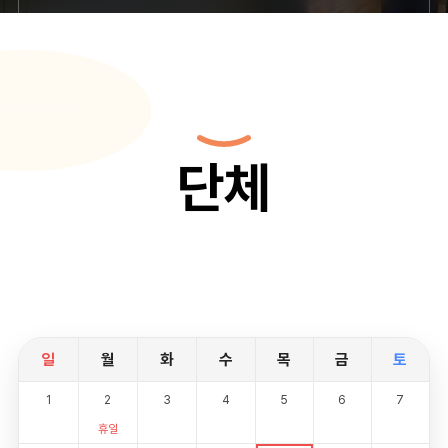
단체
일
월
화
수
목
금
토
1
2
3
4
5
6
7
휴일