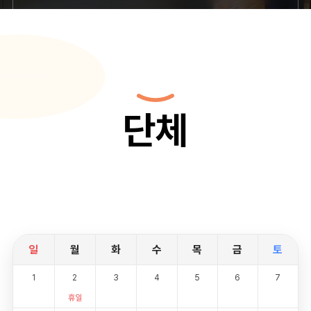
단체
일
월
화
수
목
금
토
1
2
3
4
5
6
7
휴일