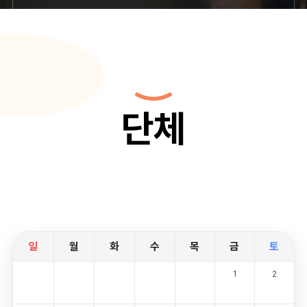
단체
일
월
화
수
목
금
토
1
2