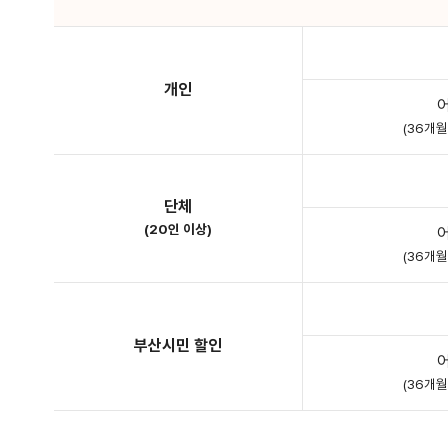
개인
(36개
단체
(20인 이상)
(36개
부산시민 할인
(36개