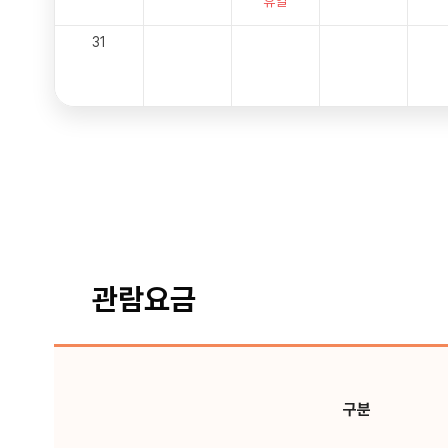
휴일
31
관람요금
구분