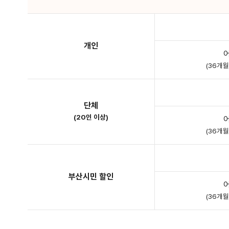
개인
(36개
단체
(20인 이상)
(36개
부산시민 할인
(36개