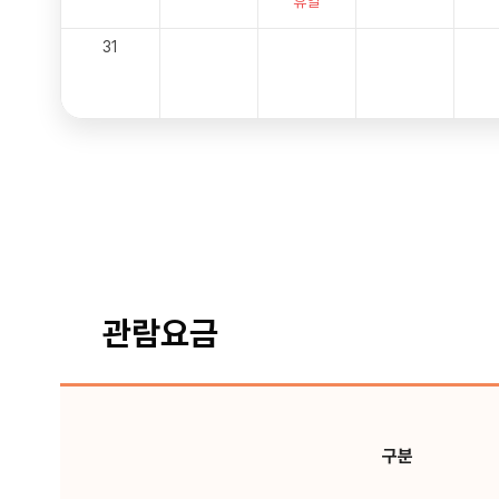
휴일
31
관람요금
구분