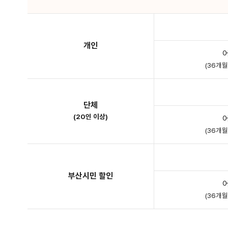
개인
(36개
단체
(20인 이상)
(36개
부산시민 할인
(36개