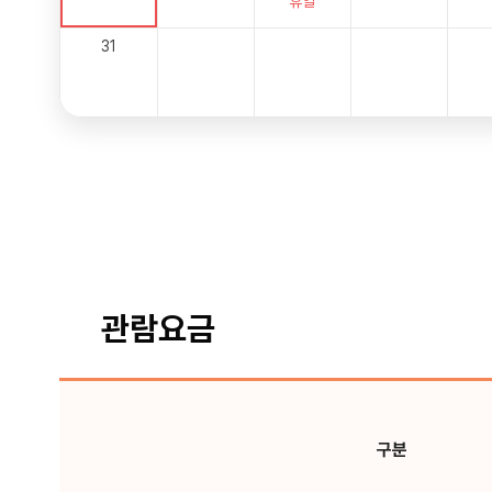
휴일
31
관람요금
구분