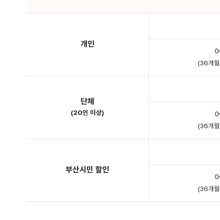
개인
(36개
단체
(20인 이상)
(36개
부산시민 할인
(36개