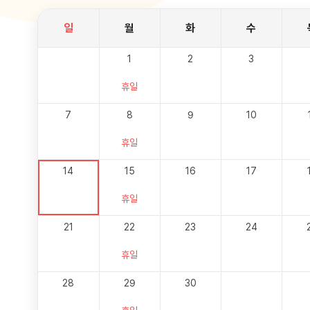
일
월
화
수
1
2
3
휴일
7
8
9
10
휴일
14
15
16
17
휴일
21
22
23
24
휴일
28
29
30