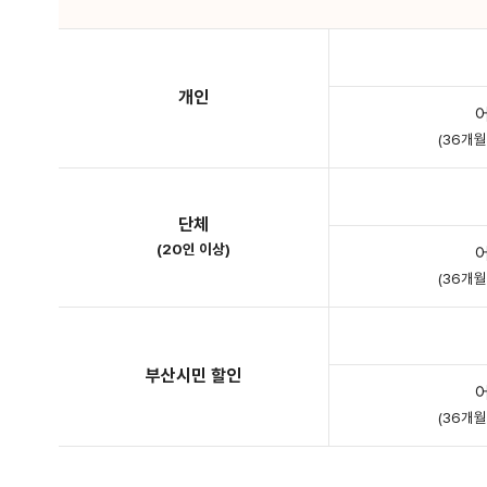
개인
(36개
단체
(20인 이상)
(36개
부산시민 할인
(36개