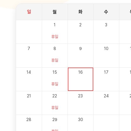
일
월
화
수
1
2
3
휴일
7
8
9
10
휴일
14
15
16
17
휴일
21
22
23
24
휴일
28
29
30