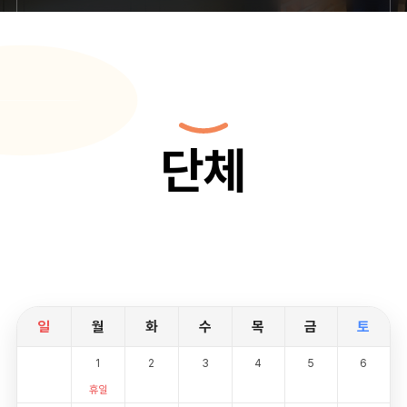
단체
일
월
화
수
목
금
토
1
2
3
4
5
6
휴일