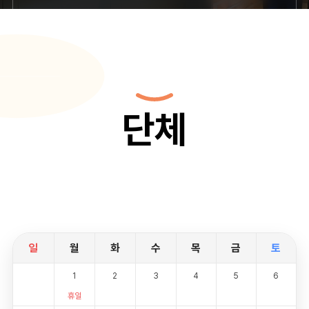
단체
일
월
화
수
목
금
토
1
2
3
4
5
6
휴일