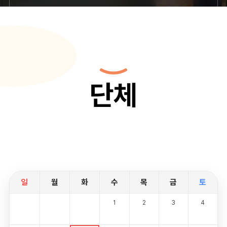
단체
일
월
화
수
목
금
토
1
2
3
4