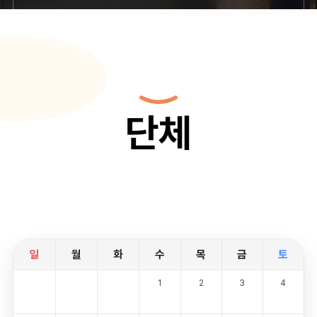
단체
일
월
화
수
목
금
토
1
2
3
4