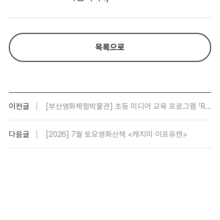
목록으로
이전글
[부산영화체험박물관] 초등 미디어 교육 프로그램 「READY ACTION! 나도 미디어 크리에이터 되기!」
다음글
[2026] 7월 토요영화산책 <캐치미 이프유캔>